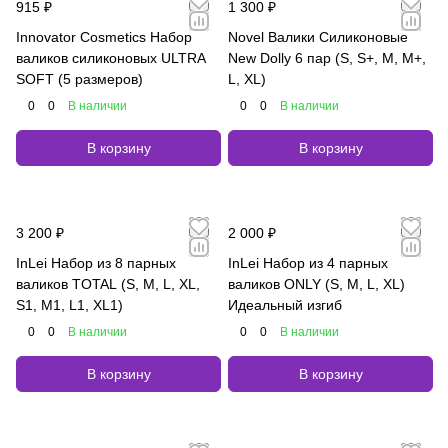
915 ₽
1 300 ₽
Innovator Cosmetics Набор
Novel Валики Силиконовые
валиков силиконовых ULTRA
New Dolly 6 пар (S, S+, M, M+,
SOFT (5 размеров)
L, XL)
0
0
В наличии
0
0
В наличии
В корзину
В корзину
3 200 ₽
2 000 ₽
InLei Набор из 8 парных
InLei Набор из 4 парных
валиков TOTAL (S, M, L, XL,
валиков ONLY (S, M, L, XL)
S1, M1, L1, XL1)
Идеальный изгиб
0
0
В наличии
0
0
В наличии
В корзину
В корзину