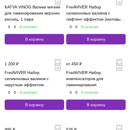
KATYA VINOG Валики мягкие
FreiAVIVER Набор
для ламинирования верхних
силиконовых валиков с
ресниц, 1 пара
лифтинг-эффектом (матовые),
4 пары
0
0
В наличии
0
0
В наличии
В корзину
В корзину
1 200 ₽
от 450 ₽
FreiAVIVER Набор
FreiAVIVER Набор
силиконовых валиков с
компенсаторов для
округлым эффектом
ламинирования
(матовые), 4 пары
0
0
В наличии
0
0
В наличии
В корзину
В корзину
995 ₽
525 ₽