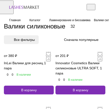
Главная
Каталог
Ламинирование и биозавивка
Валики си
Валики силиконовые
32
Все фильтры
Сначала популярные
от 380 ₽
от 201 ₽
InLei Валики для ресниц 1
Innovator Cosmetics Валики
пара
силиконовые ULTRA SOFT, 1
пара
0
0
В наличии
0
0
В наличии
В корзину
В корзину