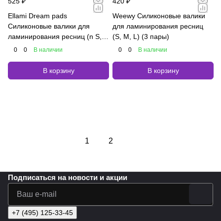
525 ₽
420 ₽
Ellami Dream pads
Weewy Силиконовые валики
Силиконовые валики для
для ламинирования ресниц
ламинирования ресниц (n S, n
(S, M, L) (3 пары)
M, n L, n XL) (4 пары)
0
0
В наличии
0
0
В наличии
В корзину
В корзину
Загрузить еще
1
2
Подписаться
на новости и акции
+7 (495) 125-33-45