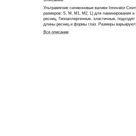
Ультрамягкие силиконовые валики Innovator Cosm
размеров: S, M, M1, M2, L) для ламинирования и
ресниц. Гипоаллергенные, эластичные, подходят
длины ресниц и формы глаз. Размеры варьируют
создания разных завитков в зависимости от длин
Все описание
Инструкция по применению прилагается.