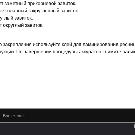
т заметный прикорневой завиток.
ет плавный закругленный завиток.
углый завиток.
 округлый завиток.
го закрепления используйте клей для ламинирования ресни
укции. По завершении процедуры аккуратно снимите валики