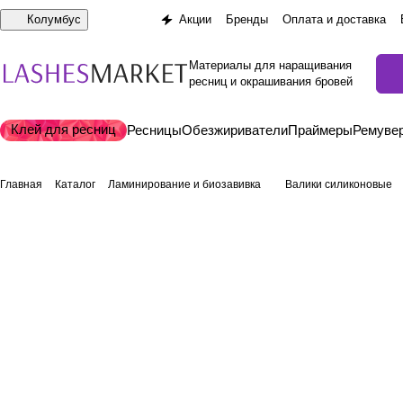
Колумбус
Акции
Бренды
Оплата и доставка
Материалы для наращивания
ресниц и окрашивания бровей
Клей для ресниц
Ресницы
Обезжириватели
Праймеры
Ремуве
Главная
Каталог
Ламинирование и биозавивка
Валики силиконовые