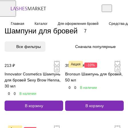
Главная
Каталог
Для оформления бровей
Средства д
Шампуни для бровей
7
Все фильтры
Сначала популярные
Акция
213 ₽
356 ₽
-10%
396 ₽
Innovator Cosmetics Шампунь
Bronsun Шампунь для бровей,
для бровей Sexy Brow Henna,
50 мл
30 мл
0
0
В наличии
0
0
В наличии
В корзину
В корзину