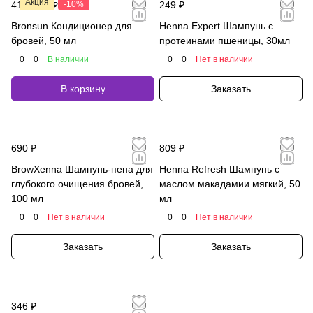
Акция
411 ₽
-10%
249 ₽
457 ₽
Bronsun Кондиционер для
Henna Expert Шампунь c
бровей, 50 мл
протеинами пшеницы, 30мл
0
0
В наличии
0
0
Нет в наличии
В корзину
Заказать
690 ₽
809 ₽
BrowXenna Шампунь-пена для
Henna Refresh Шампунь c
глубокого очищения бровей,
маслом макадамии мягкий, 50
100 мл
мл
0
0
Нет в наличии
0
0
Нет в наличии
Заказать
Заказать
346 ₽