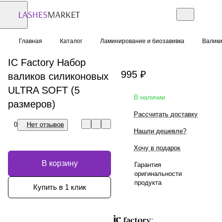
Главная
Каталог
Ламинирование и биозавивка
Валики
IC Factory Набор
995 ₽
валиков силиконовых
ULTRA SOFT (5
В наличии
размеров)
Рассчитать доставку
0
Нет отзывов
Нашли дешевле?
Хочу в подарок
В корзину
Гарантия
оригинальности
продукта
Купить в 1 клик