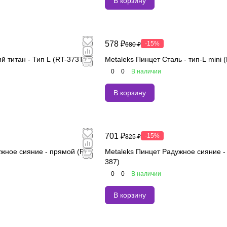
В корзину
578 ₽
-15%
680 ₽
й титан - Тип L (RT-373TB)
Metaleks Пинцет Сталь - тип-L mini 
0
0
В наличии
В корзину
701 ₽
-15%
825 ₽
жное сияние - прямой (RT-
Metaleks Пинцет Радужное сияние -
387)
0
0
В наличии
В корзину