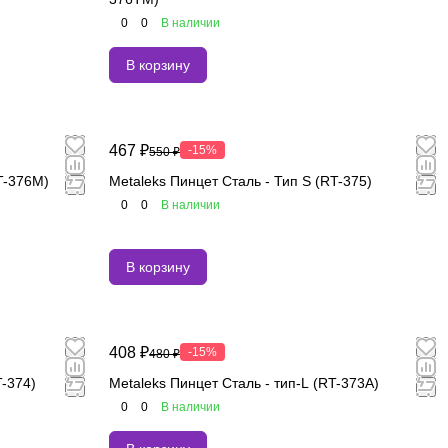
0
0
В наличии
В корзину
467 ₽
-15%
550 ₽
T-376M)
Metaleks Пинцет Сталь - Тип S (RT-375)
0
0
В наличии
В корзину
408 ₽
-15%
480 ₽
T-374)
Metaleks Пинцет Сталь - тип-L (RT-373A)
0
0
В наличии