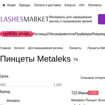
Акции
Бренды
Оплата и доставка
Бонусы
Опт
Контакты
Материалы для наращивания
ресниц и окрашивания бровей
Клей для ресниц
Ресницы
Обезжириватели
Праймеры
Ремуве
Главная
Каталог
Для наращивания ресниц
Пинцеты
Пинцеты Met
Пинцеты Metaleks
74
Цена
Сначала попул
Бренд
722 ₽
-15%
850 ₽
Metaleks Пинцет Зол
Metaleks