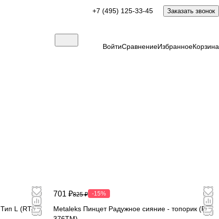
+7 (495) 125-33-45
Заказать звонок
Войти
Сравнение
Избранное
Корзина
701 ₽
-15%
825 ₽
Тип L (RT-
Metaleks Пинцет Радужное сияние - топорик (RT-
376TM)