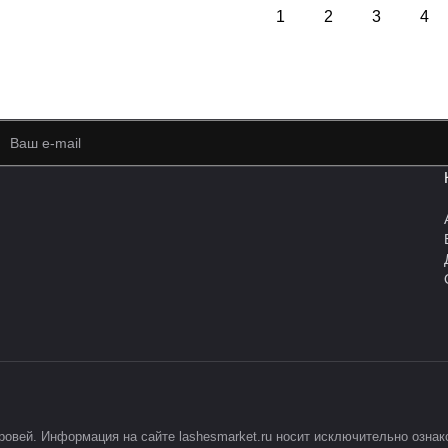
1
2
3
4
овей. Информация на сайте lashesmarket.ru носит исключительно ознак