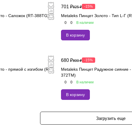
701 ₽
-15%
825 ₽
ото - Сапожок (RT-388TG)
Metaleks Пинцет Золото - Тип L-Г (
0
0
В наличии
В корзину
680 ₽
-15%
800 ₽
то - прямой с изгибом (RT-
Metaleks Пинцет Радужное сияние -
372TM)
0
0
В наличии
В корзину
Загрузить еще