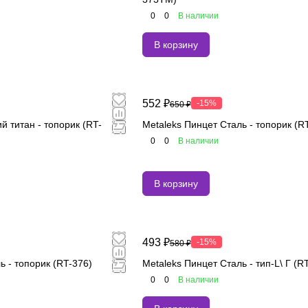
0
0
В наличии
В корзину
552 ₽
-15%
650 ₽
й титан - топорик (RT-
Metaleks Пинцет Сталь - топорик (R
0
0
В наличии
В корзину
493 ₽
-15%
580 ₽
ь - топорик (RT-376)
Metaleks Пинцет Сталь - тип-L\ Г (R
0
0
В наличии