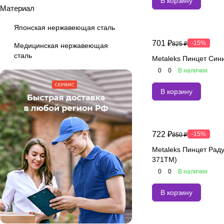
В корзину
Материал
Японская нержавеющая сталь
701 ₽
-15%
825 ₽
Медицинская нержавеющая
сталь
Metaleks Пинцет Сини
0
0
В наличии
В корзину
722 ₽
-15%
850 ₽
Metaleks Пинцет Раду
371TM)
0
0
В наличии
В корзину