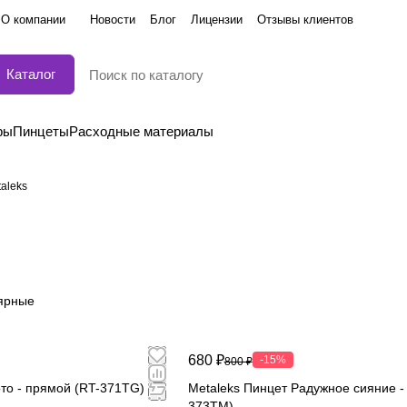
О компании
Новости
Блог
Лицензии
Отзывы клиентов
Каталог
ры
Пинцеты
Расходные материалы
aleks
ярные
680 ₽
-15%
800 ₽
ото - прямой (RT-371TG)
Metaleks Пинцет Радужное сияние - 
373ТM)