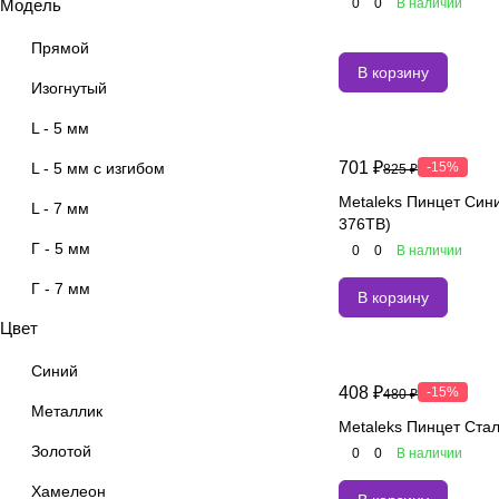
Модель
0
0
В наличии
Прямой
В корзину
Изогнутый
L - 5 мм
701 ₽
L - 5 мм с изгибом
-15%
825 ₽
Metaleks Пинцет Сини
L - 7 мм
376TB)
Г - 5 мм
0
0
В наличии
Г - 7 мм
В корзину
Цвет
Круглый сапожок
Прямой с изгибом
Синий
408 ₽
-15%
480 ₽
L (Топорик)
Металлик
Metaleks Пинцет Стал
Золотой
0
0
В наличии
Хамелеон