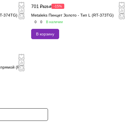
701 ₽
-15%
825 ₽
RT-374TG)
Metaleks Пинцет Золото - Тип L (RT-373TG)
0
0
В наличии
В корзину
 прямой (RT-