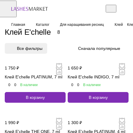
Главная
Каталог
Для наращивания ресниц
Клей
Кле
Клей E'chelle
8
Все фильтры
Сначала популярные
1 750 ₽
1 650 ₽
Клей E'chelle PLATINUM, 7 ml
Клей E'chelle INDIGO, 7 ml
0
0
В наличии
0
0
В наличии
В корзину
В корзину
1 990 ₽
1 300 ₽
Клей E'chelle THE ONE, 7 ml
Клей E'chelle PLATINUM, 4 ml