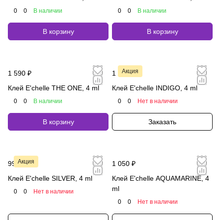
0
0
В наличии
0
0
В наличии
В корзину
В корзину
Акция
1 590 ₽
1 200 ₽
Клей E'chelle THE ONE, 4 ml
Клей E'chelle INDIGO, 4 ml
0
0
В наличии
0
0
Нет в наличии
В корзину
Заказать
Акция
990 ₽
1 050 ₽
Клей E'chelle SILVER, 4 ml
Клей E'chelle AQUAMARINE, 4
ml
0
0
Нет в наличии
0
0
Нет в наличии