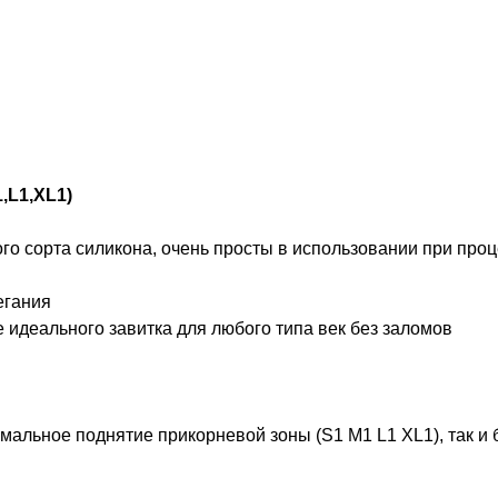
,L1,XL1)
го сорта силикона, очень просты в использовании при про
егания
идеального завитка для любого типа век без заломов
имальное поднятие прикорневой зоны (S1 M1 L1 XL1), так и