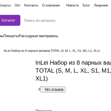
Бонусы
Опт
Контакты
О компании
Новости
Блог
Лицензии
Каталог
ры
Пинцеты
Расходные материалы
InLei Набор из 8 парных валиков TOTAL (S, M, L, XL, S1, M1, L1, XL1)
InLei Набор из 8 парных в
TOTAL (S, M, L, XL, S1, M1,
XL1)
0
Нет отзывов
Описание