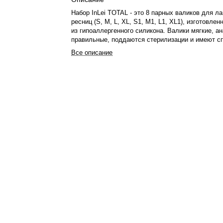
Набор InLei TOTAL - это 8 парных валиков для л
ресниц (S, M, L, XL, S1, M1, L1, XL1), изготовле
из гипоаллергенного силикона. Валики мягкие, а
правильные, поддаются стерилизации и имеют 
форму для каждого глаза. В наборе есть валики 
Все описание
эффекта и для округлого завитка. Требуют очист
дезинфекции после использования, возможна ст
Срок хранения не ограничен.