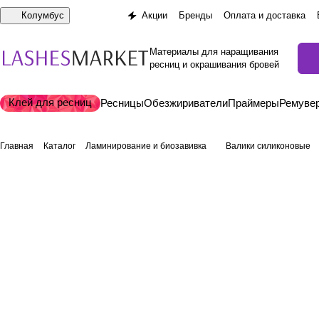
Колумбус
Акции
Бренды
Оплата и доставка
Материалы для наращивания
ресниц и окрашивания бровей
Клей для ресниц
Ресницы
Обезжириватели
Праймеры
Ремуве
Главная
Каталог
Ламинирование и биозавивка
Валики силиконовые