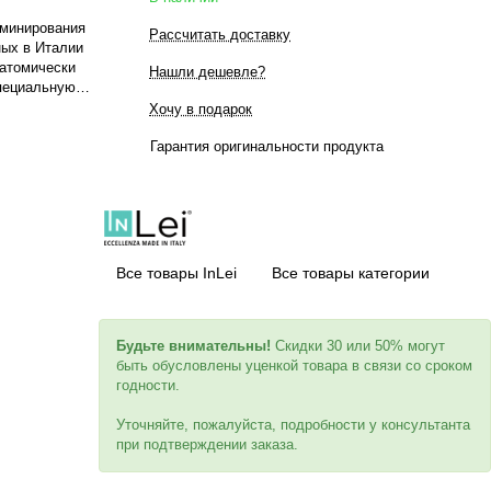
аминирования
Рассчитать доставку
нных в Италии
натомически
Нашли дешевле?
специальную
для лифтинг-
Хочу в подарок
ки и
ерилизация.
Гарантия оригинальности продукта
Все товары InLei
Все товары категории
Будьте внимательны!
Скидки 30 или 50% могут
быть обусловлены уценкой товара в связи со сроком
годности.
Уточняйте, пожалуйста, подробности у консультанта
при подтверждении заказа.