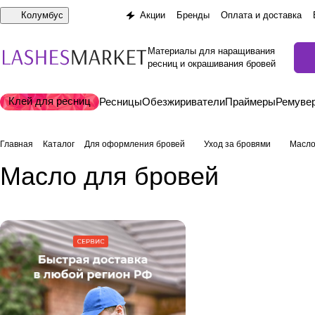
Колумбус
Акции
Бренды
Оплата и доставка
Материалы для наращивания
ресниц и окрашивания бровей
Клей для ресниц
Ресницы
Обезжириватели
Праймеры
Ремуве
Главная
Каталог
Для оформления бровей
Уход за бровями
Масло
Масло для бровей