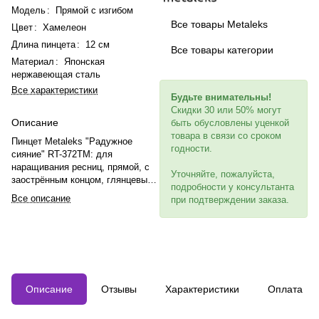
Модель
:
Прямой с изгибом
Все товары Metaleks
Цвет
:
Хамелеон
Длина пинцета
:
12 см
Все товары категории
Материал
:
Японская
нержавеющая сталь
Все характеристики
Будьте внимательны!
Скидки 30 или 50% могут
Описание
быть обусловлены уценкой
товара в связи со сроком
Пинцет Metaleks "Радужное
годности.
сияние" RT-372TM: для
наращивания ресниц, прямой, с
Уточняйте, пожалуйста,
заострённым концом, глянцевый,
подробности у консультанта
120 мм, титан, с упором для
Все описание
при подтверждении заказа.
пальца.
Описание
Отзывы
Характеристики
Оплата