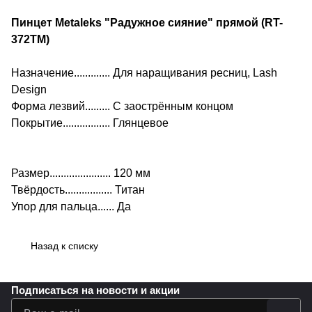
Пинцет Metaleks "Радужное сияние" прямой (RT-
372TM)
Назначение............. Для наращивания ресниц, Lash
Design
Форма лезвий......... С заострённым концом
Покрытие................. Глянцевое
Размер...................... 120 мм
Твёрдость................. Титан
Упор для пальца...... Да
Назад к списку
Подписаться
на новости и акции