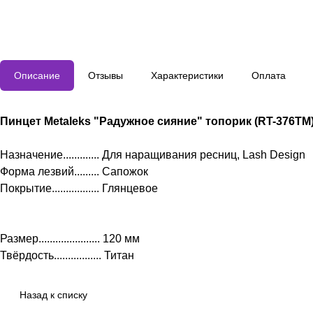
Описание
Отзывы
Характеристики
Оплата
Пинцет Metaleks "Радужное сияние" топорик (RT-376TM
Назначение............. Для наращивания ресниц, Lash Design
Форма лезвий......... Сапожок
Покрытие................. Глянцевое
Размер...................... 120 мм
Твёрдость................. Титан
Назад к списку