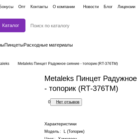
Бонусы
Опт
Контакты
О компании
Новости
Блог
Лицензии
Каталог
ры
Пинцеты
Расходные материалы
aleks
Metaleks Пинцет Радужное сияние - топорик (RT-376TM)
Metaleks Пинцет Радужное
- топорик (RT-376TM)
0
Нет отзывов
Характеристики
Модель
:
L (Топорик)
Цвет
:
Хамелеон