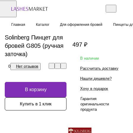
Главная
Каталог
Для оформления бровей
Пинцеты дл
Solinberg Пинцет для
497 ₽
бровей G805 (ручная
заточка)
В наличии
0
Нет отзывов
Рассчитать доставку
Нашли дешевле?
Хочу в подарок
В корзину
Гарантия
Купить в 1 клик
оригинальности
продукта