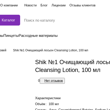
О компании
Новости
Блог
Лицензии
Отзывы клиентов
Каталог
ры
Пинцеты
Расходные материалы
овей
Shik №1 Очищающий лосьон Cleansing Lotion, 100 мл
Shik №1 Очищающий лось
Cleansing Lotion, 100 мл
0
Нет отзывов
Характеристики
Объём
:
100 мл
Состав
:
Aqua, Cocamidopropyl Betaine, Sodium Lau