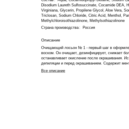
Disodium Laureth Sulfosuccinate, Cocamide DEA, 
Virginiana, Glycerin, Propilene Glycol, Aloe Vera, Sor
Triclosan, Sodium Chloride, Citric Acid, Menthol, Pa
Methylchloroisothiazolinone, Methylsothiazolinone
Страна производства
:
Россия
Описание
Очищающий лосьон № 1 - первый шаг в оформле
воском. Он очищает, дезинфицирует, снижает бо
останавливает окисление после окрашивания. Ис
депиляции и перед окрашиванием. Содержит мен
гамамелиса и алоэ. Наносится на ватный диск дл
Все описание
кожи и волосков. Результат: обезжиривание, обе
подготовка к окрашиванию, стабилизация цвета.
чувствительной кожи. Объем 100 мл.