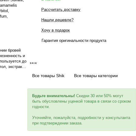
Hamamelis
Рассчитать доставку
bitol,
rfum,
Нашли дешевле?
Хочу в подарок
Гарантия оригинальности продукта
нии бровей
лезненность и
пользуется до
тол, экстракты
я очистки
Все товары Shik
Все товары категории
ззараживание,
 Подходит для
Будьте внимательны!
Скидки 30 или 50% могут
быть обусловлены уценкой товара в связи со сроком
годности.
Уточняйте, пожалуйста, подробности у консультанта
при подтверждении заказа.