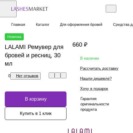
Главная
Каталог
Для оформления бровей
Средства д
Новинка
660 ₽
LALAMI Ремувер для
бровей и ресниц, 30
В наличии
мл
Рассчитать доставку
0
Нет отзывов
Нашли дешевле?
Хочу в подарок
В корзину
Гарантия
оригинальности
продукта
Купить в 1 клик