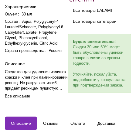
Характеристики
Все товары LALAMI
Объём
:
30 мл
Все товары категории
Состав
:
Aqua, Polyglyceryl-4
Laurate/Sebacate, Polyglyceryl-6
Caprylate/Caprate, Propylene
Glycol, Phenoxyethanol,
Будьте внимательны!
Ethylhexylglycerin, Citric Acid
Скидки 30 или 50% могут
Страна производства
:
Россия
быть обусловлены уценкой
товара в связи со сроком
годности.
Описание
Средство для удаления излишек
Уточняйте, пожалуйста,
краски и клея при ламинировании
подробности у консультанта
ресниц. Не разрушает изгиб,
при подтверждении заказа.
придаёт ресницам пушистую
структуру и прочищает
Все описание
межресничное пространство.
Описание
Отзывы
Оплата
Доставка