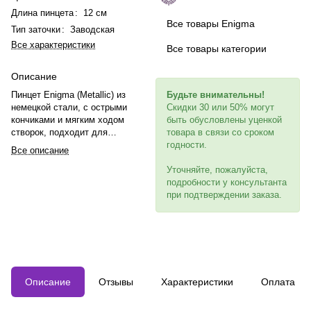
Длина пинцета
:
12 см
Все товары Enigma
Тип заточки
:
Заводская
Все характеристики
Все товары категории
Описание
Пинцет Enigma (Metallic) из
Будьте внимательны!
немецкой стали, с оcтрыми
Скидки 30 или 50% могут
кончиками и мягким ходом
быть обусловлены уценкой
створок, подходит для
товара в связи со сроком
классического и объемного
годности.
Все описание
наращивания. Имеет лаконичный
дизайн и проходит
Уточняйте, пожалуйста,
трехступенчатую проверку.
подробности у консультанта
при подтверждении заказа.
Описание
Отзывы
Характеристики
Оплата