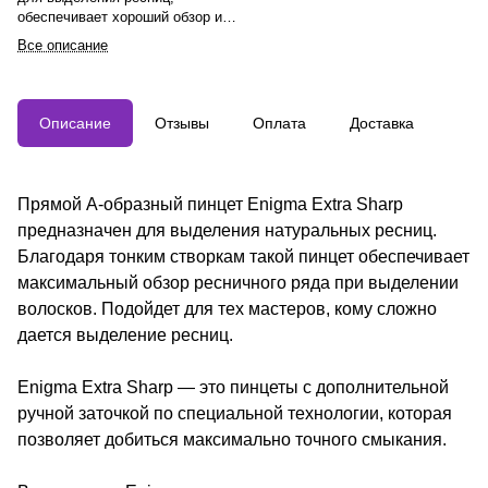
обеспечивает хороший обзор и
подходит для мастеров,
Все описание
испытывающих трудности с
выделением. Изготовлен из
немецкой стали с ручной
заточкой, обеспечивающей
Описание
Отзывы
Оплата
Доставка
точное смыкание. Устойчив к
стерилизации и коррозии, имеет
мягкий ход створок и
ультратонкое покрытие plazma,
Прямой A-образный пинцет Enigma Extra Sharp
предотвращающее скольжение.
предназначен для выделения натуральных ресниц.
Благодаря тонким створкам такой пинцет обеспечивает
максимальный обзор ресничного ряда при выделении
волосков. Подойдет для тех мастеров, кому сложно
дается выделение ресниц.
Enigma Extra Sharp — это пинцеты с дополнительной
ручной заточкой по специальной технологии, которая
позволяет добиться максимально точного смыкания.