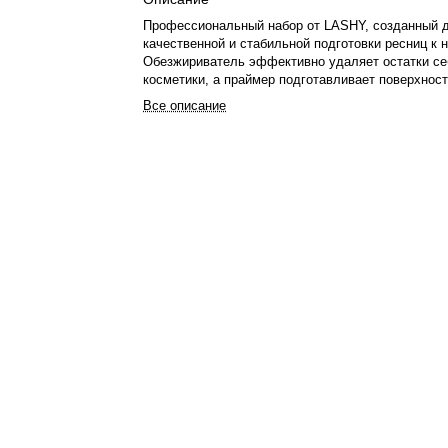
Профессиональный набор от LASHY, созданный 
качественной и стабильной подготовки ресниц к
Обезжириватель эффективно удаляет остатки се
косметики, а праймер подготавливает поверхнос
улучшая сцепление с клеем и повышая носку.
Все описание
Формула без аромата идеально подходит для чу
клиентов и мастеров, которые предпочитают ней
продукты в работе. Прозрачная текстура позволя
контролировать нанесение, а сбалансированный 
обеспечивает корректную подготовку ресниц без
воздействия.