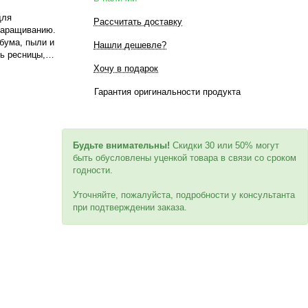
для
Рассчитать доставку
 наращиванию.
бума, пыли и
Нашли дешевле?
ть ресницы,
Хочу в подарок
вствительных
Гарантия оригинальности продукта
тральные
ет
уровень pH 8,5
 лишнего
Будьте внимательны!
Скидки 30 или 50% могут
быть обусловлены уценкой товара в связи со сроком
годности.
Уточняйте, пожалуйста, подробности у консультанта
при подтверждении заказа.