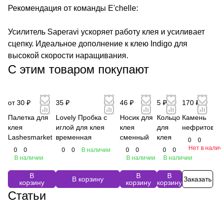
Рекомендация от команды E'chelle:
Усилитель Saperavi ускоряет работу клея и усиливает
сцепку. Идеальное дополнение к клею Indigo для
высокой скорости наращивания.
С этим товаром покупают
от 30 ₽
35 ₽
46 ₽
5 ₽
170 ₽
Палетка для
Lovely Пробка с
Носик для
Кольцо
Камень
клея
иглой для клея
клея
для
нефритовы
Lashesmarket
временная
сменный
клея
0
0
Нет в нали
0
0
0
0
В наличии
0
0
0
0
В наличии
В наличии
В наличии
В
В
В
В корзину
Заказать
корзину
корзину
корзину
Статьи