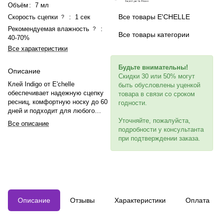
Объём
:
7 мл
Все товары E'CHELLE
Скорость сцепки
:
1 сек
?
Рекомендуемая влажность
:
?
Все товары категории
40-70%
Все характеристики
Будьте внимательны!
Описание
Скидки 30 или 50% могут
Клей Indigo от E'chelle
быть обусловлены уценкой
обеспечивает надежную сцепку
товара в связи со сроком
ресниц, комфортную носку до 60
годности.
дней и подходит для любого
темпа работы. Эффективность
Уточняйте, пожалуйста,
Все описание
доказана в 97% случаев.
подробности у консультанта
Рекомендуется использовать с
при подтверждении заказа.
усилителем Saperavi для
ускорения работы.
Описание
Отзывы
Характеристики
Оплата