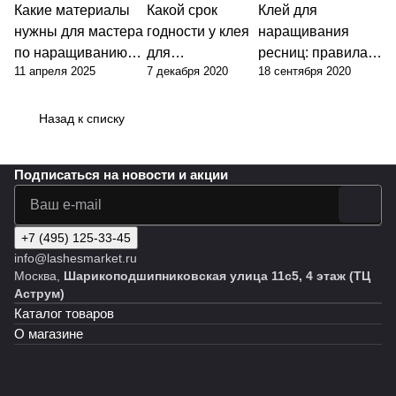
Какие материалы
Какой срок
Клей для
нужны для мастера
годности у клея
наращивания
по наращиванию
для
ресниц: правила
11 апреля 2025
7 декабря 2020
18 сентября 2020
ресниц?
наращивания
работы и
ресниц?
хранения
Назад к списку
Подписаться
на новости и акции
+7 (495) 125-33-45
info@lashesmarket.ru
Москва,
Шарикоподшипниковская улица 11с5, 4 этаж (ТЦ
Аструм)
Каталог товаров
О магазине