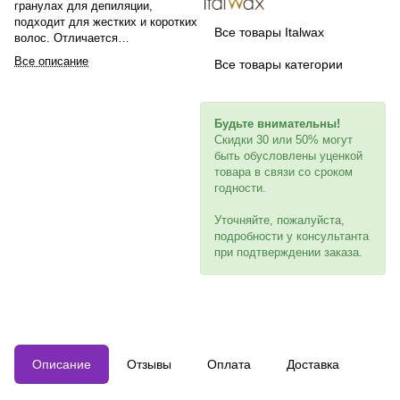
гранулах для депиляции,
подходит для жестких и коротких
Все товары Italwax
волос. Отличается
пластичностью, не вызывает
Все описание
Все товары категории
раздражения. Наносится тонким
слоем, повторяет контуры тела,
удаляет волоски с корнем.
Экономичен в использовании.
Будьте внимательны!
Температура плавления +42°С.
Скидки 30 или 50% могут
быть обусловлены уценкой
товара в связи со сроком
годности.
Уточняйте, пожалуйста,
подробности у консультанта
при подтверждении заказа.
Описание
Отзывы
Оплата
Доставка