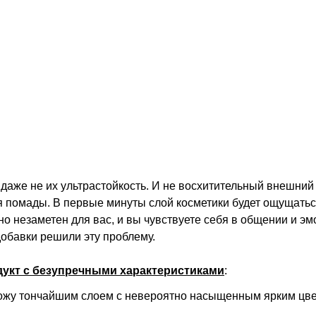
аже не их ультрастойкость. И не восхитительный внешний
я помады. В первые минуты слой косметики будет ощущаться
 незаметен для вас, и вы чувствуете себя в общении и эм
обавки решили эту проблему.
укт с безупречными характеристиками
:
 кожу тончайшим слоем с невероятно насыщенным ярким цве