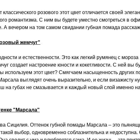
 классического розового этот цвет отличается своей элега
го романтизма. С ним вы будете уместно смотреться в офис
е. А вечером на том самом свидании губная помада расскаж
Розовый жемчуг"
ности и естественности. Это как легкий румянец с мороза
чуг создает настроение юности и кокетливости. С ней вы б
 мы используем этот цвет? Смягчаем насыщенность других п
арсала выглядят очень выразительно, и если визажисту нуж
ниш на губах не смазывается и каждый новый слой именно н
тенке "Марсала"
ова Сицилия. Оттенок губной помады Марсала – это пьянящи
акой выбор, одновременно соблазнительна и недоступна. Он
Она сводит с ума и влюбляется сама. И ее жизнь – это прит