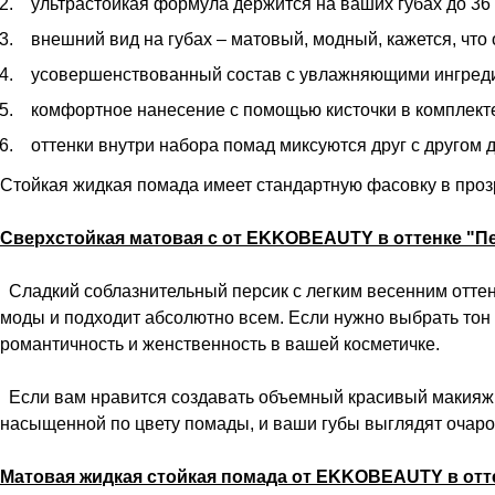
ультрастойкая формула держится на ваших губах до 36 
внешний вид на губах – матовый, модный, кажется, что
усовершенствованный состав с увлажняющими ингреди
комфортное нанесение с помощью кисточки в комплект
оттенки внутри набора помад миксуются друг с другом
Стойкая жидкая помада имеет стандартную фасовку в прозр
Сверхстойкая матовая c от EKKOBEAUTY в оттенке "П
Сладкий соблазнительный персик с легким весенним оттен
моды и подходит абсолютно всем. Если нужно выбрать тон 
романтичность и женственность в вашей косметичке.
Если вам нравится создавать объемный красивый макияж, 
насыщенной по цвету помады, и ваши губы выглядят очаро
Матовая жидкая стойкая помада от EKKOBEAUTY в от