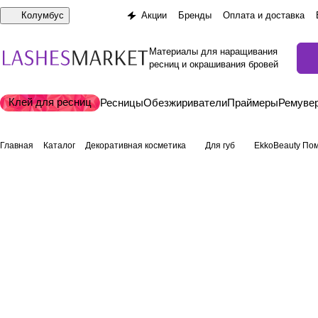
Колумбус
Акции
Бренды
Оплата и доставка
Материалы для наращивания
ресниц и окрашивания бровей
Клей для ресниц
Ресницы
Обезжириватели
Праймеры
Ремуве
Главная
Каталог
Декоративная косметика
Для губ
EkkoBeauty По