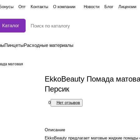
Бонусы
Опт
Контакты
О компании
Новости
Блог
Лицензии
Каталог
ры
Пинцеты
Расходные материалы
мада матовая
EkkoBeauty Помада матов
Персик
0
Нет отзывов
Описание
EkkoBeauty предлагает матовые жидкие помады 