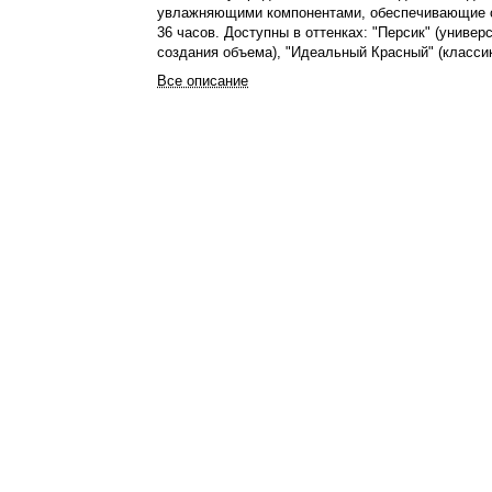
увлажняющими компонентами, обеспечивающие с
36 часов. Доступны в оттенках: "Персик" (универ
создания объема), "Идеальный Красный" (класси
всем), "Малиновый Сорбет" (кокетливый), "Пыльн
Все описание
(элегантный, для офиса и свиданий) и "Розовый 
Помады комфортны в носке, не сушат губы, отте
смешивать.