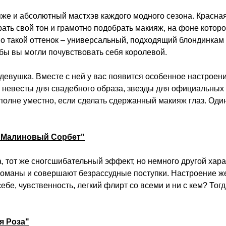
же и абсолютный мастхэв каждого модного сезона. Красная
ать свой тон и грамотно подобрать макияж, на фоне котор
о такой оттенок – универсальный, подходящий блондинкам 
бы вы могли почувствовать себя королевой.
девушка. Вместе с ней у вас появится особенное настроени
т невесты для свадебного образа, звезды для официальны
вполне уместно, если сделать сдержанный макияж глаз. Оди
 "Малиновый Сорбет"
 тот же сногсшибательный эффект, но немного другой харак
романы и совершают безрассудные поступки. Настроение же
себе, чувственность, легкий флирт со всеми и ни с кем? То
я Роза"