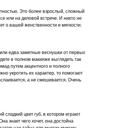
нтностью. Это более взрослый, сложный
е или на деловой встрече. И никто не
ет о вашей женственности и мягкости.
 или едва заметные веснушки от первых
удете в полном макияже выглядеть так
омад путем акцентного и полного
но укротить их характер, то помогают
аслаивается, а не смешивается. Очень
й сладкий цвет губ, в котором играют
а знает чего хочет, она достойна
ягательная тайна для многих мужчин.