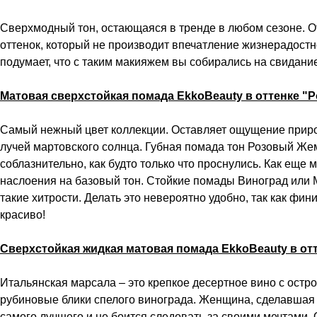
Сверхмодный тон, остающаяся в тренде в любом сезоне. От
оттенок, который не производит впечатление жизнерадостно
подумает, что с таким макияжем вы собирались на свидани
Матовая сверхстойкая помада EkkoBeauty в оттенке "
Самый нежный цвет коллекции. Оставляет ощущение природ
лучей мартовского солнца. Губная помада тон Розовый Жем
соблазнительно, как будто только что проснулись. Как еще
наслоения на базовый тон. Стойкие помады Виноград или М
такие хитрости. Делать это невероятно удобно, так как фи
красиво!
Сверхстойкая жидкая матовая помада EkkoBeauty в от
Итальянская марсала – это крепкое десертное вино с остр
рубиновые блики спелого винограда. Женщина, сделавшая т
самого лучшего и не боится следовать за своими мечтами. 