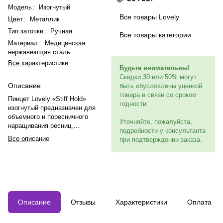
Модель
:
Изогнутый
Все товары Lovely
Цвет
:
Металлик
Тип заточки
:
Ручная
Все товары категории
Материал
:
Медицинская
нержавеющая сталь
Все характеристики
Будьте внимательны!
Скидки 30 или 50% могут
Описание
быть обусловлены уценкой
товара в связи со сроком
Пинцет Lovely «Stiff Hold»
годности.
изогнутый предназначен для
объемного и поресничного
Уточняйте, пожалуйста,
наращивания ресниц,
подробности у консультанта
обеспечивает полное смыкание
Все описание
при подтверждении заказа.
кончиков и изготовлен из
высококачественных материалов.
Описание
Отзывы
Характеристики
Оплата