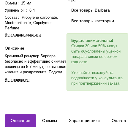
Объём
:
15 мл
Все товары Barbara
Уровень pH
:
6,4
Состав
:
Propylene carbonate,
Все товары категории
Montmorillonite, Copolymer,
Perfume
Все характеристики
Будьте внимательны!
Скидки 30 или 50% могут
Описание
быть обусловлены уценкой
Кремовый ремувер Барбара
товара в связи со сроком
безопасно и эффективно снимает
годности.
ресницы за 5-7 минут, не вызывая
жжения и раздражения. Подходит
Уточняйте, пожалуйста,
для чувствительных клиентов,
подробности у консультанта
Все описание
легко смывается и бережно
при подтверждении заказа.
относится к натуральным
ресницам. Профессиональный
объем 15 мл.
Описание
Отзывы
Характеристики
Оплата