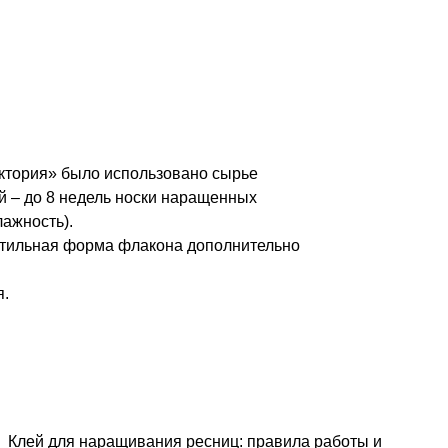
иктория» было использовано сырье
ой – до 8 недель носки наращенных
лажность).
, стильная форма флакона дополнительно
я.
Клей для наращивания ресниц: правила работы и