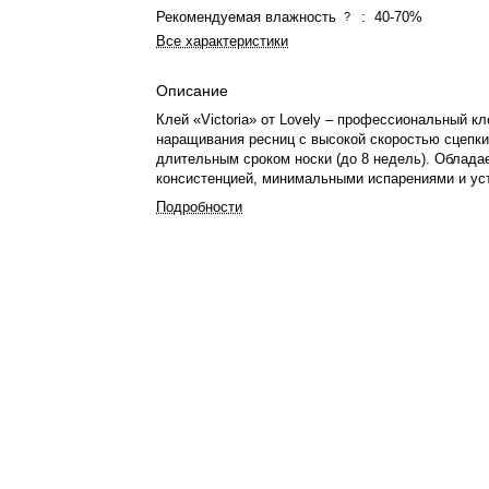
Рекомендуемая влажность
:
40-70%
?
Все характеристики
Описание
Клей «Victoria» от Lovely – профессиональный к
наращивания ресниц с высокой скоростью сцепки 
длительным сроком носки (до 8 недель). Облада
консистенцией, минимальными испарениями и ус
внешним условиям. Отличается премиальным ди
Подробности
упаковки. Подходит для опытных мастеров и люб
наращивания.