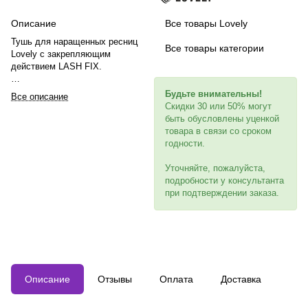
Описание
Все товары Lovely
Тушь для наращенных ресниц
Все товары категории
Lovely c закрепляющим
действием LASH FIX.
Тушь равномерно прокрашивает
Будьте внимательны!
Все описание
наращенные и натуральные
Скидки 30 или 50% могут
ресницы, маскируя эффект
быть обусловлены уценкой
отрастания. Не утяжеляет
товара в связи со сроком
ресницы благодаря гелевой
годности.
текстуре.
Уточняйте, пожалуйста,
Делает ресницы послушнее,
подробности у консультанта
визуально объемнее и длиннее,
при подтверждении заказа.
придавая им блеск и ухоженный
вид. Идеально подходит для
создания мокрого эффекта.
Защищает и закрепляет
наращенные ресницы, продлевая
их срок носки.
Описание
Отзывы
Оплата
Доставка
Увлажняет и питает натуральные
ресницы, делая их более