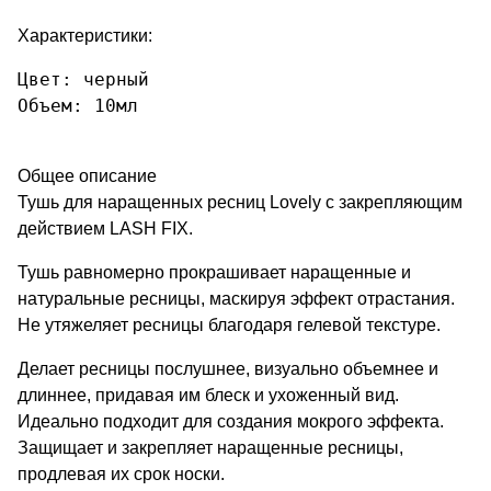
крепкими.
Характеристики:
Не оставляет комочков и не
осыпается.
Цвет: черный

Легко наносится. Смывается
теплой водой. Не содержит
компоненты, растворяющие клей.
Общее описание
Тушь для наращенных ресниц Lovely c закрепляющим
действием LASH FIX.
Тушь равномерно прокрашивает наращенные и
натуральные ресницы, маскируя эффект отрастания.
Не утяжеляет ресницы благодаря гелевой текстуре.
Делает ресницы послушнее, визуально объемнее и
длиннее, придавая им блеск и ухоженный вид.
Идеально подходит для создания мокрого эффекта.
Защищает и закрепляет наращенные ресницы,
продлевая их срок носки.