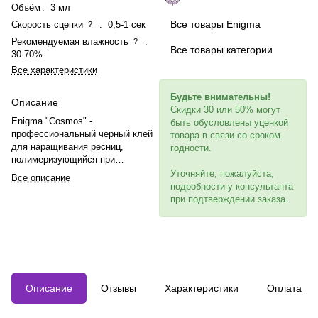
Объём
:
3 мл
Все товары Enigma
Скорость сцепки
:
0,5-1 сек
?
Рекомендуемая влажность
:
?
Все товары категории
30-70%
Все характеристики
Будьте внимательны!
Описание
Скидки 30 или 50% могут
Enigma "Cosmos" -
быть обусловлены уценкой
профессиональный черный клей
товара в связи со сроком
для наращивания ресниц,
годности.
полимеризующийся при
нестандартных условиях (18-24
Уточняйте, пожалуйста,
Все описание
С, влажность 30-70%),
подробности у консультанта
обеспечивает стойкость до 8
при подтверждении заказа.
недель, имеет удобную
консистенцию и экономный
расход.
Описание
Отзывы
Характеристики
Оплата