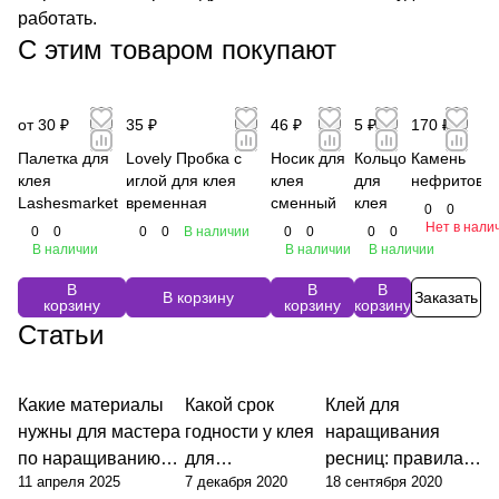
работать.
С этим товаром покупают
от 30 ₽
35 ₽
46 ₽
5 ₽
170 ₽
Палетка для
Lovely Пробка с
Носик для
Кольцо
Камень
клея
иглой для клея
клея
для
нефритовы
Lashesmarket
временная
сменный
клея
0
0
Нет в нали
0
0
0
0
В наличии
0
0
0
0
В наличии
В наличии
В наличии
В
В
В
В корзину
Заказать
корзину
корзину
корзину
Статьи
Какие материалы
Какой срок
Клей для
нужны для мастера
годности у клея
наращивания
по наращиванию
для
ресниц: правила
11 апреля 2025
7 декабря 2020
18 сентября 2020
ресниц?
наращивания
работы и