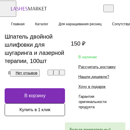
Главная
Каталог
Для наращивания ресниц
Сопутств
Шпатель двойной
150 ₽
шлифовки для
шугаринга и лазерной
В наличии
терапии, 100шт
Рассчитать доставку
0
Нет отзывов
Нашли дешевле?
Хочу в подарок
В корзину
Гарантия
оригинальности
продукта
Купить в 1 клик
Будьте внимательны!