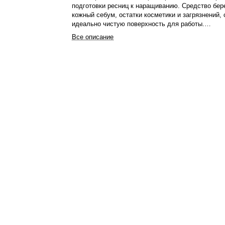
подготовки ресниц к наращиванию. Средство бе
кожный себум, остатки косметики и загрязнений,
идеально чистую поверхность для работы.
Все описание
Формула с SPF-фильтром защищает ресницы от 
воздействия ультрафиолетовых лучей UV-ламп,
пересушивание и выгорание. Оптимальный урове
соответствует природному балансу ресниц, поэт
обезжириватель работает эффективно, не повре
структуру.
Применение обезжиривателя гарантирует более 
сцепку и продлевает срок носки наращённых рес