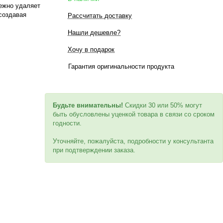
режно удаляет
 создавая
Рассчитать доставку
Нашли дешевле?
негативного
Хочу в подарок
 предотвращая
нь pH 5.5
Гарантия оригинальности продукта
ому
ждая их
надёжную
Будьте внимательны!
Скидки 30 или 50% могут
ниц.
быть обусловлены уценкой товара в связи со сроком
годности.
Уточняйте, пожалуйста, подробности у консультанта
при подтверждении заказа.