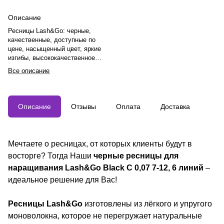
Описание
Ресницы Lash&Go: черные,
качественные, доступные по
цене, насыщенный цвет, яркие
изгибы, высококачественное
волокно, удобная клейкая лента.
Все описание
Палетки: 6 и 16 линий, 12 длин
(5-16 мм), 4 изгиба (C,D,L,L+), 5
толщин (0.05-0.15).
Описание
Отзывы
Оплата
Доставка
Мечтаете о ресницах, от которых клиенты будут в
восторге? Тогда Наши
черные ресницы для
наращивания Lash&Go Black C 0,07 7-12, 6 линий
–
идеальное решение для Вас!
Ресницы Lash&Go
изготовлены из лёгкого и упругого
моноволокна, которое не перегружает натуральные