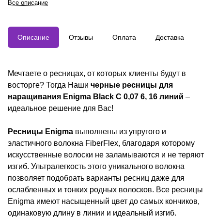
Все описание
Enigma удобны в работе
благодаря четкой маркировке
параметров на каждой линии и
удобной клейкой ленте. Ресницы
Описание
Отзывы
Оплата
Доставка
в палетке соответствуют
заявленным параметрам, а
подложка имеет клейкую часть
для удобного размещения.
Мечтаете о ресницах, от которых клиенты будут в
восторге? Тогда Наши
черные ресницы для
наращивания Enigma Black C 0,07 6, 16 линий
–
идеальное решение для Вас!
Ресницы Enigma
выполнены из упругого и
эластичного волокна FiberFlex, благодаря которому
искусственные волоски не заламываются и не теряют
изгиб. Ультралегкость этого уникального волокна
позволяет подобрать варианты ресниц даже для
ослабленных и тонких родных волосков. Все ресницы
Enigma имеют насыщенный цвет до самых кончиков,
одинаковую длину в линии и идеальный изгиб.