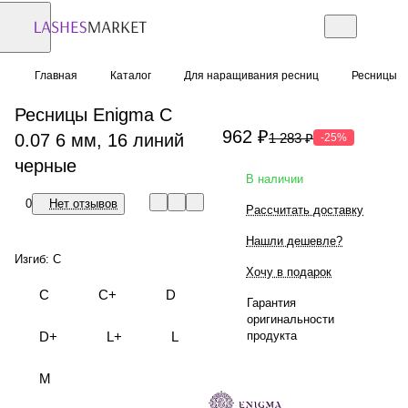
Главная
Каталог
Для наращивания ресниц
Ресницы
Ресницы Enigma C
962 ₽
0.07 6 мм, 16 линий
1 283 ₽
-25%
черные
В наличии
0
Нет отзывов
Рассчитать доставку
Нашли дешевле?
Изгиб:
C
Хочу в подарок
C
C+
D
Гарантия
оригинальности
продукта
D+
L+
L
M