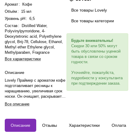
Аромат
:
Кофе
Все товары Lovely
Объём
:
15 мл
Уровень pH
:
6,5
Все товары категории
Состав
:
Distilled Water,
Polyvinylpyrroridone, 4-
Deoxytetronic acid, Polyethylene
Будьте внимательны!
glycol, Brij-78, Cellulose, Ethanol,
Скидки 30 или 50% могут
Methyl ether Ethylene glycol,
быть обусловлены уценкой
Methylparaben, Fragrance
товара в связи со сроком
Все характеристики
годности.
Описание
Уточняйте, пожалуйста,
подробности у консультанта
Lovely Праймер с ароматом кофе
при подтверждении заказа.
подготавливает ресницы к
наращиванию, увеличивая срок
носки. Он очищает, раскрывает
чешуйки, создает пористую
Все описание
поверхность и улучшает сцепку с
клеем. Имеет нейтральный pH,
аромат кофе, прозрачную
консистенцию, экономичный
Описание
Отзывы
Характеристики
Оплата
расход и соответствует