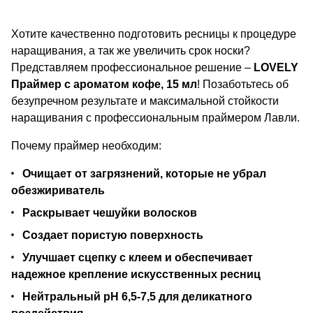
стандартам безопасности.
Наносится микробрашем на
основание ресниц, не требует
Хотите качественно подготовить ресницы к процедуре
смывания. Срок годности 2 года,
наращивания, а так же увеличить срок носки?
после вскрытия – 6 месяцев.
Представляем профессиональное решение –
LOVELY
Праймер с ароматом кофе, 15 мл
! Позаботьтесь об
безупречном результате и максимальной стойкости
наращивания с профессиональным праймером Лавли.
Почему праймер необходим:
Очищает от загрязнений, которые не убрал
обезжириватель
Раскрывает чешуйки волосков
Создает пористую поверхность
Улучшает сцепку с клеем и обеспечивает
надежное крепление искусственных ресниц
Нейтральный pH 6,5-7,5 для деликатного