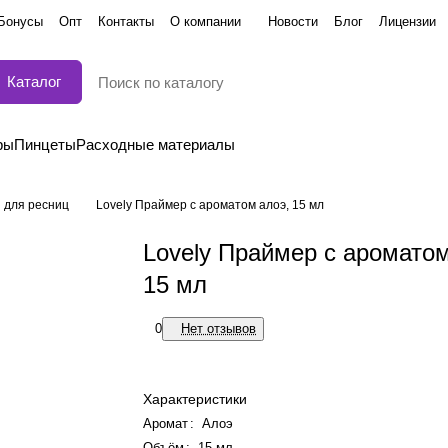
Бонусы
Опт
Контакты
О компании
Новости
Блог
Лицензии
Каталог
ры
Пинцеты
Расходные материалы
 для ресниц
Lovely Праймер с ароматом алоэ, 15 мл
Lovely Праймер с ароматом
15 мл
0
Нет отзывов
Характеристики
Аромат
:
Алоэ
Объём
:
15 мл