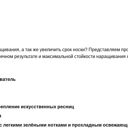
ащивания, а так же увеличить срок носки? Представляем 
пречном результате и максимальной стойкости наращивани
иватель
крепление искусственных ресниц
я
 с легкими зелёными нотками и прохладным освежающ