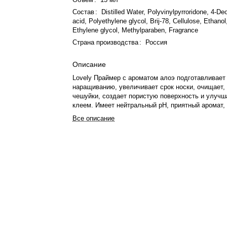
Состав
:
Distilled Water, Polyvinylpyrroridone, 4-De
acid, Polyethylene glycol, Brij-78, Cellulose, Ethanol
Ethylene glycol, Methylparaben, Fragrance
Страна производства
:
Россия
Описание
Lovely Праймер с ароматом алоэ подготавливает
наращиванию, увеличивает срок носки, очищает,
чешуйки, создает пористую поверхность и улучш
клеем. Имеет нейтральный pH, приятный аромат,
консистенцию и экономичный расход. Наносится
Все описание
на основание ресниц, не требует смывания. Срок
года, после вскрытия – 6 месяцев.