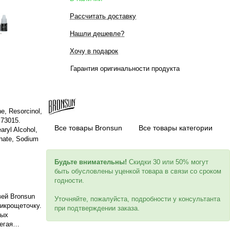
Рассчитать доставку
Нашли дешевле?
Хочу в подарок
Гарантия оригинальности продукта
e, Resorcinol,
 73015.
Все товары Bronsun
Все товары категории
ryl Alcohol,
phate, Sodium
Будьте внимательны!
Скидки 30 или 50% могут
быть обусловлены уценкой товара в связи со сроком
годности.
вей Bronsun
Уточняйте, пожалуйста, подробности у консультанта
микрощеточку.
при подтверждении заказа.
ных
егая