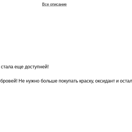
попадания в глаза и предварительно проверив н
Все описание
Противопоказано при поврежденной коже.
стала еще доступней!
овей! Не нужно больше покупать краску, оксидант и остал