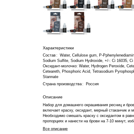
Характеристики
Состав
:
Water, Cellulose gum, P-Pphenylenediamin
Sodium Sulfite, Sodium Hydroxide, +/-: Ci 16035, Ci
Оксидант-молочко: Water, Hydrogen Peroxide, Cetea
Ceteareth, Phosphoric Acid, Tetrasodium Pyrophos
Stannate
Страна производства
:
Россия
Описание
Набор для домашнего окрашивания ресниц и бро
включает краску, оксидант, мерный стаканчик и 
Необходимо смешать краску с оксидантом в рав
пропорциях и нанести на брови на 7-10 минут, изб
попадания в глаза и предварительно проверив н
Все описание
Противопоказано при поврежденной коже.