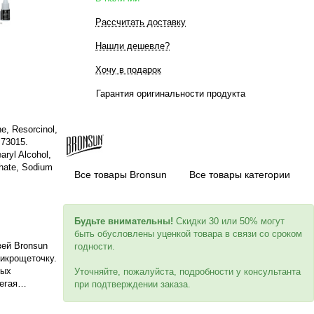
Рассчитать доставку
Нашли дешевле?
Хочу в подарок
Гарантия оригинальности продукта
e, Resorcinol,
 73015.
ryl Alcohol,
phate, Sodium
Все товары Bronsun
Все товары категории
Будьте внимательны!
Скидки 30 или 50% могут
быть обусловлены уценкой товара в связи со сроком
вей Bronsun
годности.
микрощеточку.
ных
Уточняйте, пожалуйста, подробности у консультанта
егая
при подтверждении заказа.
а аллергию.