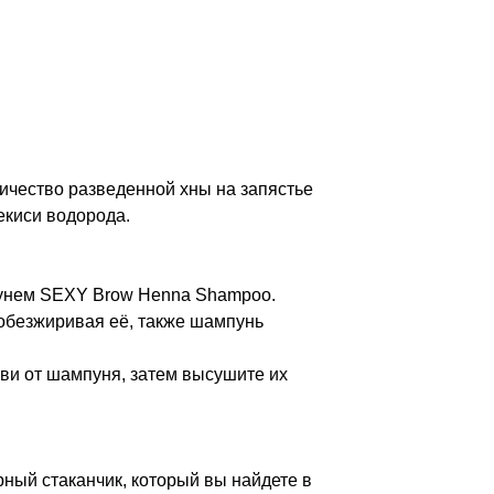
личество разведенной хны на запястье
екиси водорода.
мпунем SEXY Brow Henna Shampoo.
обезжиривая её, также шампунь
ви от шампуня, затем высушите их
ный стаканчик, который вы найдете в