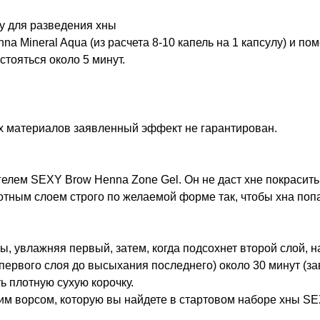
у для разведения хны
a Mineral Aqua (из расчета 8-10 капель на 1 капсулу) и п
тояться около 5 минут.
х материалов заявленный эффект не гарантирован.
гелем SEXY Brow Henna Zone Gel. Он не даст хне покрасит
ым слоем строго по желаемой форме так, чтобы хна попал
, увлажняя первый, затем, когда подсохнет второй слой, на
первого слоя до высыхания последнего) около 30 минут (за
ь плотную сухую корочку.
ким ворсом, которую вы найдете в стартовом наборе хны S