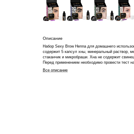
Описание
Набор Sexy Brow Henna для домашнего использо
содержит 5 капсул хны, минеральный раствор, м
стаканчик и микробраши. Хна не содержит свинец
Перед применением необходимо провести тест н
чувствительность. Инструкция включает очищен
Все описание
шампунем, приготовление состава хны с минера
раствором, нанесение в несколько слоев на 30 м
влажными дисками и нанесение кондиционера, з
лосьоном-фиксатором. Рекомендуется коррекция
окрашивания и повтор процедуры каждые 2 неде
процедуры не мочить брови 24 часа и избегать а
косметики.