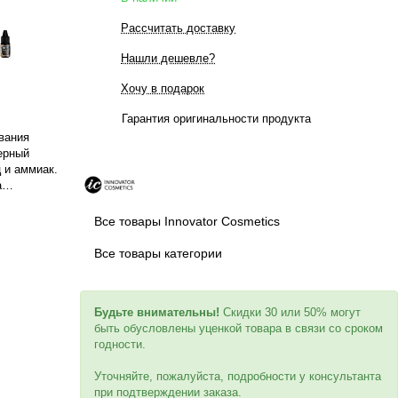
Рассчитать доставку
Нашли дешевле?
Хочу в подарок
Гарантия оригинальности продукта
вания
ерный
 и аммиак.
а
ие бровей
льным
Все товары Innovator Cosmetics
инут, снятие
авершение
Все товары категории
 бровей после
ли. После
грессивной
Будьте внимательны!
Скидки 30 или 50% могут
быть обусловлены уценкой товара в связи со сроком
годности.
Уточняйте, пожалуйста, подробности у консультанта
при подтверждении заказа.