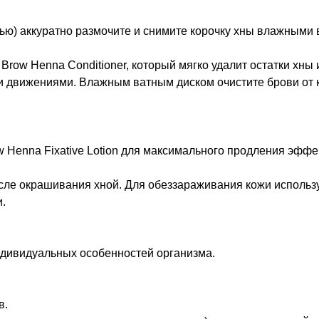
тью) аккуратно размочите и снимите корочку хны влажными
w Henna Conditioner, который мягко удалит остатки хны и
и движениями. Влажным ватным диском очистите брови от 
Henna Fixative Lotion для максимального продления эффе
сле окрашивания хной. Для обеззараживания кожи использ
.
индивидуальных особенностей организма.
в.