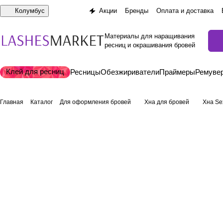
Колумбус
Акции
Бренды
Оплата и доставка
Материалы для наращивания
ресниц и окрашивания бровей
Клей для ресниц
Ресницы
Обезжириватели
Праймеры
Ремуве
Главная
Каталог
Для оформления бровей
Хна для бровей
Хна Se