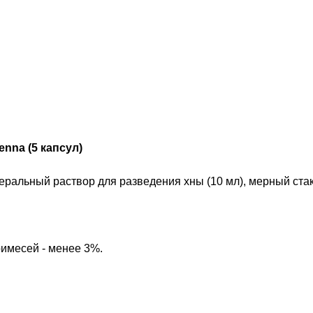
nna (5 капсул)
минеральный раствор для разведения хны (10 мл), мерный ст
римесей - менее 3%.