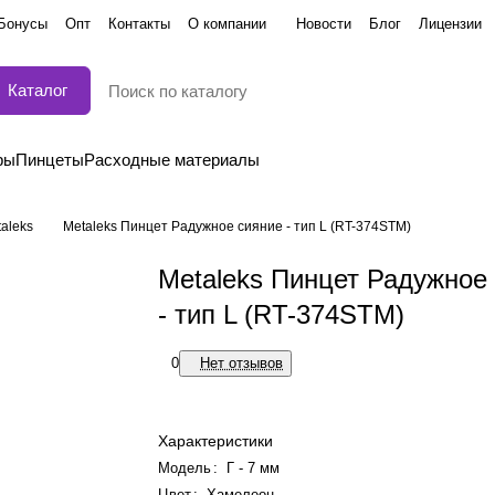
Бонусы
Опт
Контакты
О компании
Новости
Блог
Лицензии
Каталог
ры
Пинцеты
Расходные материалы
aleks
Metaleks Пинцет Радужное сияние - тип L (RT-374STM)
Metaleks Пинцет Радужное
- тип L (RT-374STM)
0
Нет отзывов
Характеристики
Модель
:
Г - 7 мм
Цвет
:
Хамелеон