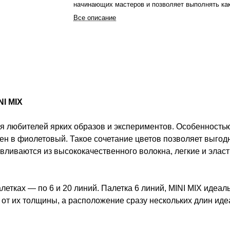
начинающих мастеров и позволяет выполнять ка
классическое, так и объемное наращивание. Рес
Все описание
проходят проверку качества.
NI MIX
любителей ярких образов и экспериментов. Особенностью 
н в фиолетовый. Такое сочетание цветов позволяет выгодн
вливаются из высококачественного волокна, легкие и элас
летках — по 6 и 20 линий. Палетка 6 линий, MINI MIX идеа
и от их толщины, а расположение сразу нескольких длин иде