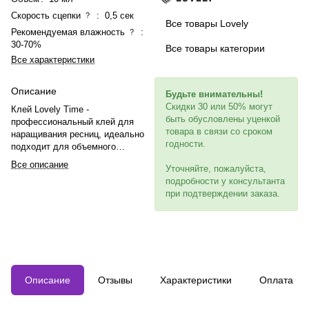
Скорость сцепки
:
0,5 сек
?
Все товары Lovely
Рекомендуемая влажность
:
?
30-70%
Все товары категории
Все характеристики
Описание
Будьте внимательны!
Скидки 30 или 50% могут
Клей Lovely Time -
быть обусловлены уценкой
профессиональный клей для
товара в связи со сроком
наращивания ресниц, идеально
годности.
подходит для объемного
наращивания. Сцепка до 0.5 сек,
Все описание
Уточняйте, пожалуйста,
держится до 8 недель, работает
подробности у консультанта
при температуре +18 до +24 °С и
при подтверждении заказа.
влажности 40%-70%.
Эластичный, подходит для
опытных мастеров.
Описание
Отзывы
Характеристики
Оплата