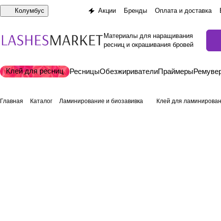
Колумбус
Акции
Бренды
Оплата и доставка
Материалы для наращивания
ресниц и окрашивания бровей
Клей для ресниц
Ресницы
Обезжириватели
Праймеры
Ремуве
Главная
Каталог
Ламинирование и биозавивка
Клей для ламинирова