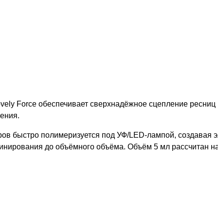
ely Force обеспечивает сверхнадёжное сцепление ресниц и
ения.
в быстро полимеризуется под УФ/LED-лампой, создавая эл
минирования до объёмного объёма. Объём 5 мл рассчитан н