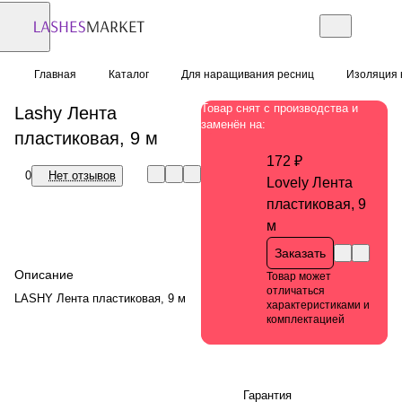
Главная
Каталог
Для наращивания ресниц
Изоляция 
Товар снят с производства и
Lashy Лента
заменён на:
пластиковая, 9 м
172 ₽
0
Нет отзывов
Lovely Лента
пластиковая, 9
м
Заказать
Описание
Товар может
отличаться
LASHY Лента пластиковая, 9 м
характеристиками и
комплектацией
Гарантия