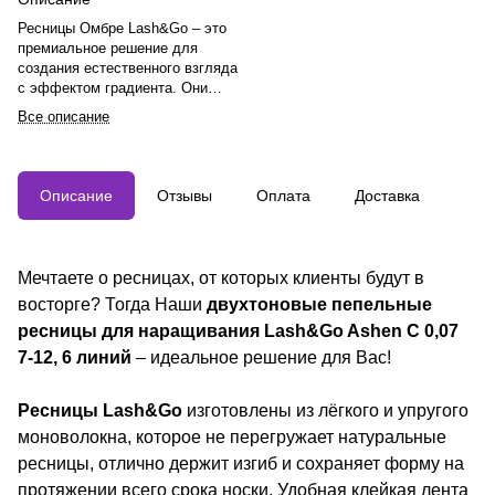
Ресницы Омбре Lash&Go – это
премиальное решение для
создания естественного взгляда
с эффектом градиента. Они
отличаются высоким качеством,
Все описание
широким выбором параметров,
профессиональным уровнем
исполнения, универсальностью и
долговременным результатом.
Описание
Отзывы
Оплата
Доставка
Ресницы гипоаллергенны,
комфортны в носке, устойчивы к
внешним воздействиям и
подходят для любого типа
Мечтаете о ресницах, от которых клиенты будут в
наращивания.
восторге? Тогда Наши
двухтоновые пепельные
ресницы для наращивания Lash&Go Ashen C 0,07
7-12, 6 линий
– идеальное решение для Вас!
Ресницы Lash&Go
изготовлены из лёгкого и упругого
моноволокна, которое не перегружает натуральные
ресницы, отлично держит изгиб и сохраняет форму на
протяжении всего срока носки. Удобная клейкая лента