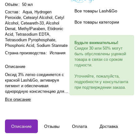
Объём
:
50 мл
Все товары Lash&Go
Состав
:
Aqua, Hydrogen
Peroxide, Cetearyl Alcohol, Cetyl
Все товары категории
Alcohol, Ceteareth-33, Alcohol
Denat, MethylParaben, Etidronic
Acid, Tetrasodium EDTA,
Tetrasodium Pyrophosphate,
Будьте внимательны!
Phosphoric Acid, Sodium Stannate
Скидки 30 или 50% могут
Страна производства
:
Испания
быть обусловлены уценкой
товара в связи со сроком
годности.
Описание
Оксид 3% легко соединяется с
Уточняйте, пожалуйста,
краской Lash&Go, активируя
подробности у консультанта
пигмент и обеспечивая
при подтверждении заказа.
однородную консистенцию для
равномерного окрашивания.
Все описание
Смесь оксида с краской не
растекается при нанесении.
Перед применением внимательно
ознакомьтесь с инструкцией.
Описание
Отзывы
Оплата
Доставка