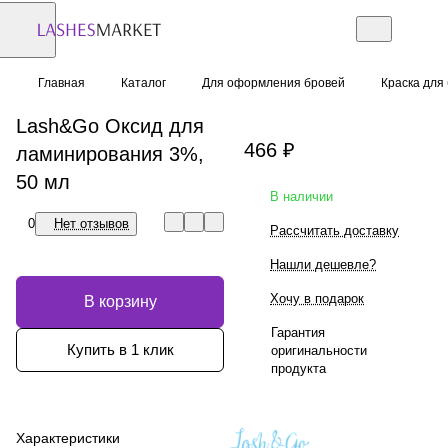
Главная
Каталог
Для оформления бровей
Краска для
Lash&Go Оксид для
466 ₽
ламинирования 3%,
50 мл
В наличии
0
Нет отзывов
Рассчитать доставку
Нашли дешевле?
Хочу в подарок
В корзину
Гарантия
Купить в 1 клик
оригинальности
продукта
Характеристики