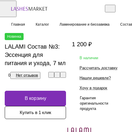
Главная
Каталог
Ламинирование и биозавивка
Соста
Новинка
1 200 ₽
LALAMI Состав №3:
Эссенция для
В наличии
питания и ухода, 7 мл
Рассчитать доставку
0
Нет отзывов
Нашли дешевле?
Хочу в подарок
В корзину
Гарантия
оригинальности
продукта
Купить в 1 клик