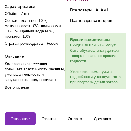
Характеристики
Все товары LALAMI
Объём
:
7 мл
Все товары категории
Состав
:
коллаген 10%,
метилпарабен 10%, полисорбат
10%, очищенная вода 60%,
пропилен 10%
Будьте внимательны!
Страна производства
:
Россия
Скидки 30 или 50% могут
быть обусловлены уценкой
товара в связи со сроком
Описание
годности.
Коллагеновая эссенция
повышает эластичность ресницы,
Уточняйте, пожалуйста,
уменьшая ломкость и
подробности у консультанта
запутанность, поддерживает
при подтверждении заказа.
водный баланс ресницы и
Все описание
защищает от внешнего
воздействия.
Описание
Отзывы
Оплата
Доставка