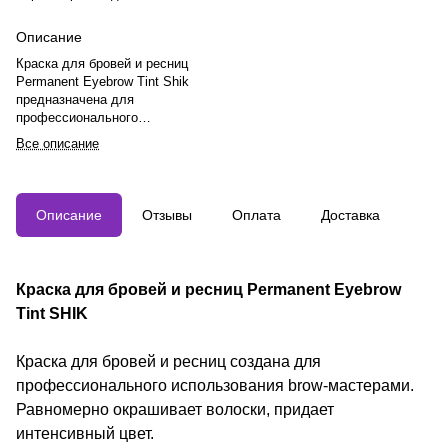
Описание
Краска для бровей и ресниц
Permanent Eyebrow Tint Shik
предназначена для
профессионального
использования, равномерно
Все описание
окрашивает волоски и придает
интенсивный цвет.
Рекомендуется тест на
чувствительность за 48 часов до
Описание
Отзывы
Оплата
Доставка
использования, особенно при
взаимодействии с хной из-за
возможной аллергической
реакции.
Краска для бровей и ресниц Permanent Eyebrow
Tint SHIK
Краска для бровей и ресниц создана для
профессионального использования brow-мастерами.
Равномерно окрашивает волоски, придает
интенсивный цвет.