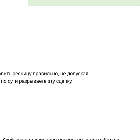
авить ресницу правильно, не допуская
по сути разрываете эту сцепку,
.
Клей для наращивания ресниц: правила работы и