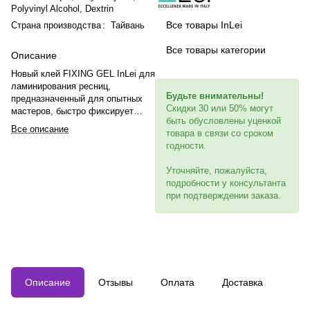
Polyvinyl Alcohol, Dextrin
Все товары InLei
Страна производства
:
Тайвань
Все товары категории
Описание
Новый клей FIXING GEL InLei для
ламинирования ресниц,
Будьте внимательны!
предназначенный для опытных
Скидки 30 или 50% могут
мастеров, быстро фиксирует
быть обусловлены уценкой
ресницы, имеет гелевую
Все описание
товара в связи со сроком
консистенцию, легко наносится и
годности.
не образует пленки. Объем 5 мл,
производство Тайвань, срок
Уточняйте, пожалуйста,
годности после вскрытия 2
подробности у консультанта
месяца.
при подтверждении заказа.
Описание
Отзывы
Оплата
Доставка