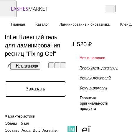
Главная
Каталог
Ламинирование и биозавивка
Клей д
InLei Клеящий гель
1 520 ₽
для ламинирования
ресниц "Fixing Gel"
Нет в наличии
0
Нет отзывов
Рассчитать доставку
Нашли дешевле?
Хочу в подарок
Заказать
Гарантия
оригинальности
продукта
Характеристики
Объём
:
5 мл
Состав
:
Aqua, Butyl Acrylate,