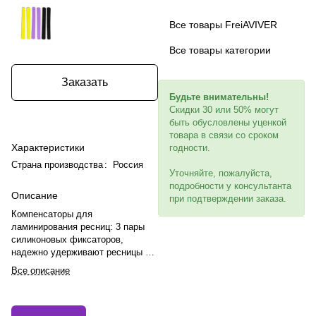
Все товары FreiAVIVER
Все товары категории
Заказать
Будьте внимательны!
Скидки 30 или 50% могут
быть обусловлены уценкой
товара в связи со сроком
Характеристики
годности.
Страна производства
:
Россия
Уточняйте, пожалуйста,
подробности у консультанта
Описание
при подтверждении заказа.
Компенсаторы для
ламинирования ресниц: 3 пары
силиконовых фиксаторов,
надежно удерживают ресницы на
валике, принимают форму,
Все описание
подходят для любого этапа
процедуры, предотвращают
смещение ресниц, стабилизируют
составы, многоразовые.