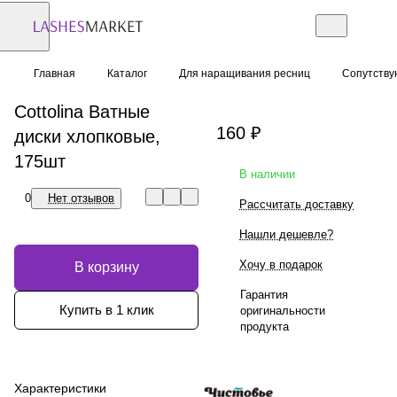
Главная
Каталог
Для наращивания ресниц
Сопутств
Cottolina Ватные
160 ₽
диски хлопковые,
175шт
В наличии
0
Нет отзывов
Рассчитать доставку
Нашли дешевле?
Хочу в подарок
В корзину
Гарантия
Купить в 1 клик
оригинальности
продукта
Характеристики