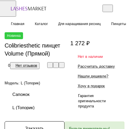
Главная
Каталог
Для наращивания ресниц
Пинцеты
Новинка
1 272 ₽
Colibriesthetic пинцет
Volume (Прямой)
Нет в наличии
0
Нет отзывов
Рассчитать доставку
Нашли дешевле?
Модель:
L (Топорик)
Хочу в подарок
Сапожок
Гарантия
оригинальности
продукта
L (Топорик)
Заказать
Будьте внимательны!