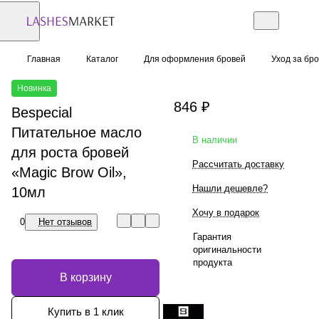
Главная
Каталог
Для оформления бровей
Уход за бр
Новинка
846 ₽
Bespecial
Питательное масло
В наличии
для роста бровей
Рассчитать доставку
«Magic Brow Oil»,
Нашли дешевле?
10мл
Хочу в подарок
0
Нет отзывов
Гарантия
оригинальности
продукта
В корзину
Купить в 1 клик