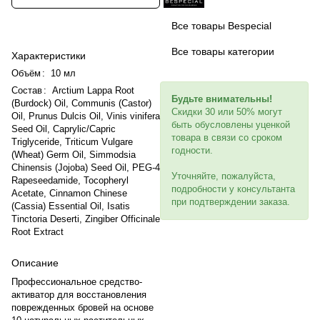
Все товары Bespecial
Все товары категории
Характеристики
Объём
:
10 мл
Состав
:
Arctium Lappa Root
Будьте внимательны!
(Burdock) Oil, Communis (Castor)
Скидки 30 или 50% могут
Oil, Prunus Dulcis Oil, Vinis vinifera
быть обусловлены уценкой
Seed Oil, Caprylic/Capric
товара в связи со сроком
Triglyceride, Triticum Vulgare
годности.
(Wheat) Germ Oil, Simmodsia
Chinensis (Jojoba) Seed Oil, PEG-4
Уточняйте, пожалуйста,
Rapeseedamide, Tocopheryl
подробности у консультанта
Acetate, Cinnamon Chinese
при подтверждении заказа.
(Cassia) Еssential Oil, Isatis
Tinctoria Deserti, Zingiber Officinale
Root Extract
Описание
Профессиональное средство-
активатор для восстановления
поврежденных бровей на основе