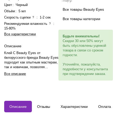
Цвет
:
Черный
Все товары Beauty Eyes
Объём
:
5 мл
Скорость сцепки
:
1-2 сек
?
Все товары категории
Рекомендуемая влажность
:
?
15-80%
Все характеристики
Будьте внимательны!
Скидки 30 или 50% могут
быть обусловлены уценкой
Описание
товара в связи со сроком
Клей C Beauty Eyes от
годности.
белорусского бренда Beauty Eyes
подходит как опытным мастерам,
Уточняйте, пожалуйста,
так и новичкам, позволяя
подробности у консультанта
корректировать ресницу перед
при подтверждении заказа.
Все описание
установкой и не требователен к
температурному и влажностному
режиму.
Описание
Отзывы
Характеристики
Оплата