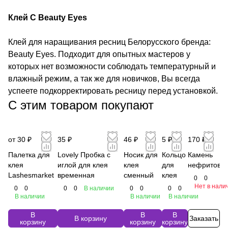
Клей C Beauty Eyes
Клей для наращивания ресниц Белорусского бренда:
Beauty Eyes. Подходит для опытных мастеров у
которых нет возможности соблюдать температурный и
влажный режим, а так же для новичков, Вы всегда
успеете подкорректировать ресницу перед установкой.
С этим товаром покупают
от 30 ₽
35 ₽
46 ₽
5 ₽
170 ₽
Палетка для
Lovely Пробка с
Носик для
Кольцо
Камень
клея
иглой для клея
клея
для
нефритовы
Lashesmarket
временная
сменный
клея
0
0
Нет в нали
0
0
0
0
В наличии
0
0
0
0
В наличии
В наличии
В наличии
В
В
В
В корзину
Заказать
корзину
корзину
корзину