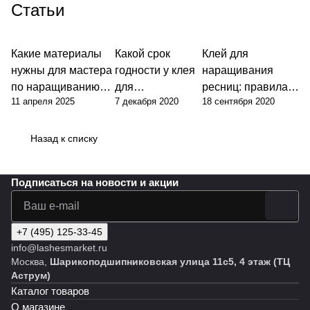
Статьи
Какие материалы
Какой срок
Клей для
нужны для мастера
годности у клея
наращивания
по наращиванию
для
ресниц: правила
11 апреля 2025
7 декабря 2020
18 сентября 2020
ресниц?
наращивания
работы и
ресниц?
хранения
Назад к списку
Подписаться
на новости и акции
+7 (495) 125-33-45
info@lashesmarket.ru
Москва,
Шарикоподшипниковская улица 11с5, 4 этаж (ТЦ
Аструм)
Каталог товаров
О магазине