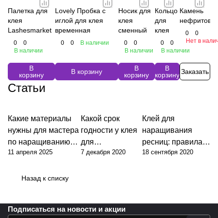
Палетка для
Lovely Пробка с
Носик для
Кольцо
Камень
клея
иглой для клея
клея
для
нефритовы
Lashesmarket
временная
сменный
клея
0
0
Нет в нали
0
0
0
0
В наличии
0
0
0
0
В наличии
В наличии
В наличии
В
В
В
В корзину
Заказать
корзину
корзину
корзину
Статьи
Какие материалы
Какой срок
Клей для
нужны для мастера
годности у клея
наращивания
по наращиванию
для
ресниц: правила
11 апреля 2025
7 декабря 2020
18 сентября 2020
ресниц?
наращивания
работы и
ресниц?
хранения
Назад к списку
Подписаться
на новости и акции