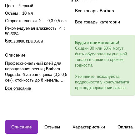
Цвет
:
Черный
Все товары Barbara
Объём
:
10 мл
Скорость сцепки
:
0,3-0,5 сек
?
Все товары категории
Рекомендуемая влажность
:
?
50-60%
Все характеристики
Будьте внимательны!
Скидки 30 или 50% могут
быть обусловлены уценкой
Описание
товара в связи со сроком
Профессиональный клей для
годности.
наращивания ресниц Barbara
Upgrade: быстрая сцепка (0,3-0,5
Уточняйте, пожалуйста,
сек), стойкость до 8 недель,
подробности у консультанта
устойчивость к изменениям
при подтверждении заказа.
Все описание
температуры и влажности,
подходит для объемов,
эластичен.
Описание
Отзывы
Характеристики
Оплата